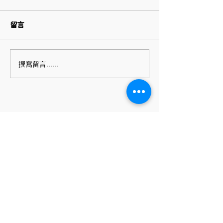
6/10 端午節公休日 連假期間
06/08(六)~06/10(一)，休假
留言
日暫停出貨、取貨。
春節連假公告
06/11(二) 開工 ＊連假期間的
工作日將延至開工日延算。 ＊
撰寫留言......
如有任何問題仍歡迎留言，我
們會盡快在開工日盡快回復您
的問題。
▋營業時間
​平日每週一至五
上午9:00 至 下午18:00
▋聯絡方式
電話號碼：06-262-0505
Email：
pin.style30@gmail.com
Line ID：＠jma8126t