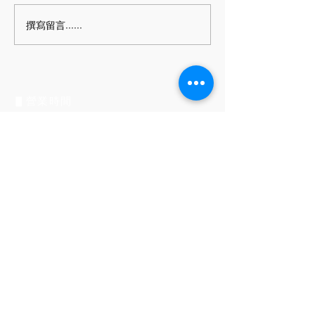
工作日將延至開工日延算。 ＊
撰寫留言......
如有任何問題仍歡迎留言，我
們會盡快在開工日盡快回復您
的問題。
▋營業時間
​平日每週一至五
上午9:00 至 下午18:00
▋聯絡方式
電話號碼：06-262-0505
Email：
pin.style30@gmail.com
Line ID：＠jma8126t
▋公司地址
(702)台南市南區永成路二段793號
No.793, Sec. 2,
Yongcheng Rd., South
Dist., Tainan City 702, Taiwan (R.O.C.)​