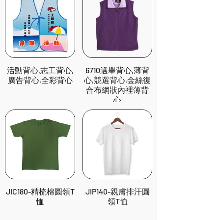
活動背心,志工背心,
6710選舉背心,薄背
廣告背心,全彩背心
心,競選背心,金絲復
合布網狀內裡薄背
心
JIC180-精梳棉圓領T
JIP140-親膚排汗圓
恤
領T恤