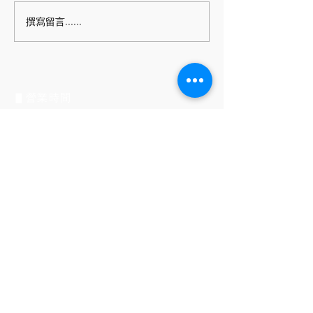
工作日將延至開工日延算。 ＊
撰寫留言......
如有任何問題仍歡迎留言，我
們會盡快在開工日盡快回復您
的問題。
▋營業時間
​平日每週一至五
上午9:00 至 下午18:00
▋聯絡方式
電話號碼：06-262-0505
Email：
pin.style30@gmail.com
Line ID：＠jma8126t
▋公司地址
(702)台南市南區永成路二段793號
No.793, Sec. 2,
Yongcheng Rd., South
Dist., Tainan City 702, Taiwan (R.O.C.)​