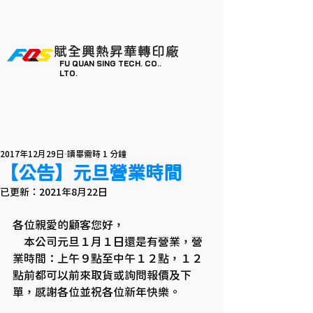
賦全興熱昇華轉印廠
FU QUAN SING TECH. CO..
LTO.
2017年12月29日
讀畢需時 1 分鐘
【公告】元旦營業時間
已更新：
2021年8月22日
各位親愛的顧客您好，
　本公司元旦１月１日還是有營業，營
業時間：上午９點至中午１２點，１２
點前都可以前來取貨或詢問報價及下
單，感謝各位並祝各位新年快樂。