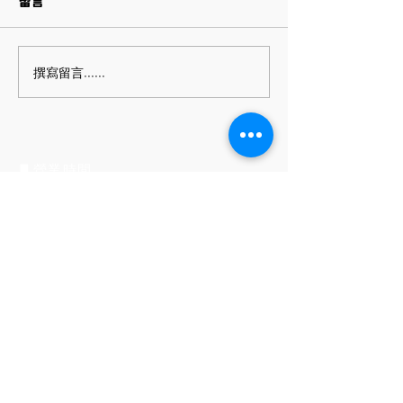
留言
日暫停出貨、取貨。
春節連假公告
06/11(二) 開工 ＊連假期間的
工作日將延至開工日延算。 ＊
撰寫留言......
如有任何問題仍歡迎留言，我
們會盡快在開工日盡快回復您
的問題。
▋營業時間
​平日每週一至五
上午9:00 至 下午18:00
▋聯絡方式
電話號碼：06-262-0505
Email：
pin.style30@gmail.com
Line ID：＠jma8126t
▋公司地址
(702)台南市南區永成路二段793號