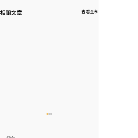
查看全部
相關文章
6/10 端午節公休日
6/10 端午節公休日 連假期間
06/08(六)~06/10(一)，休假