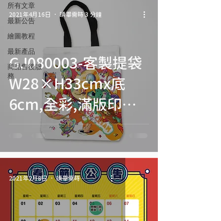
所有文章
2021年4月16日
讀畢需時 3 分鐘
最新公告
繪圖教程
最新產品
GJ080003-客製提袋
商品售後服
務
W28×H33cmx底
6cm,全彩,滿版印刷,
單層,平面無底,PP提
繩
2021年2月8日
讀畢需時 0 分鐘