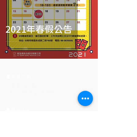
2021年春假公告
▋營業時間
​平日每週一至五
上午9:00 至 下午18:00
▋聯絡方式
電話號碼：06-262-0505
Email：
pin.style30@gmail.com
Line ID：＠jma8126t