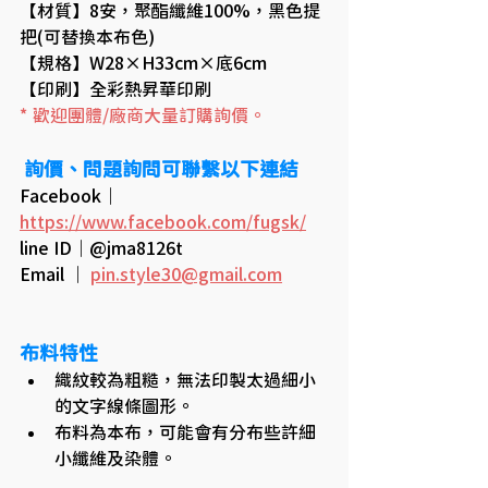
【材質】8安，聚酯纖維100%，黑色提
把(可替換本布色)
【規格】W28×H33cm×底6cm
【印刷】全彩熱昇華印刷
* 歡迎團體/廠商大量訂購詢價。
 詢價、問題詢問可聯繫以下連結
Facebook｜
https://www.facebook.com/fugsk/
line ID｜@jma8126t
Email ｜ 
pin.style30@gmail.com
布料特性
織紋較為粗糙，無法印製太過細小
的文字線條圖形。
布料為本布，可能會有分布些許細
小纖維及染體。