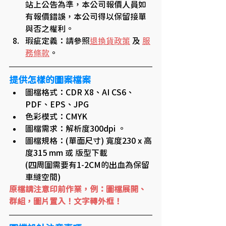
站上公告為準，本公司報價人員如
有報價錯誤，本公司得以保留接單
與否之權利。​​
瑕疵定義：請參照
退換貨政策
 及 
服
務條款
。
提供怎樣的圖案檔案
圖檔格式：CDR X8、AI CS6、
PDF、EPS、JPG
色彩模式：CMYK
圖檔需求：解析度300dpi 。
圖檔規格：(單面尺寸) 寬度230 x 高
度315 mm 或 版型下載 
(四周圍需要有1-2CM的出血為保留
車縫空間)
原檔請注意印前作業，例：圖檔展開、
群組，圖片置入！文字轉外框！