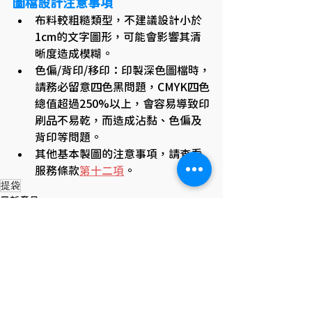
圖檔設計注意事項
布料較粗糙類型，不建議設計小於
1cm的文字圖形，可能會影響其清
晰度造成模糊。
色偏/背印/移印：印製深色圖檔時，
請務必留意四色黑問題，CMYK四色
總值超過250%以上，會容易導致印
刷品不易乾，而造成沾黏、色偏及
背印等問題。
其他基本製圖的注意事項，請查看
服務條款
第十二項
。
提袋
最新產品
查看全部