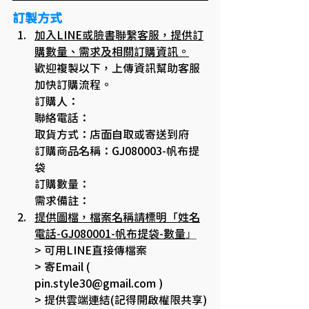
訂製方式
加入LINE或臉書聯繫客服，提供訂
購數量、需求及相關訂購資訊。
歡迎複製以下，上傳資訊幫助客服
加快訂購流程。
訂購人：
聯絡電話：
取貨方式：店面自取或寄送到府
訂購商品名稱：GJ080003-帆布提
袋
訂購數量：
需求備註：
提供圖檔，檔案名稱請標明「姓名
電話-GJ080001-帆布提袋-數量
」
> 可用LINE直接傳檔案
> 寄Email ( 
pin.style30@gmail.com ) 
> 提供雲端連結(記得開啟權限共享)